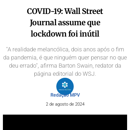
COVID-19: Wall Street
Journal assume que
lockdown foi inútil
"A realidade melancólica, dois anos após o fim
da pandemia, é que ninguém quer pensar no que
deu errado", afirma Barton Swain, redator da
página editorial do WSJ.
Redação MPV
2 de agosto de 2024