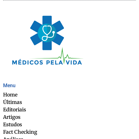
Menu
Home
Últimas
Editoriais
Artigos
Estudos
Fact Checking