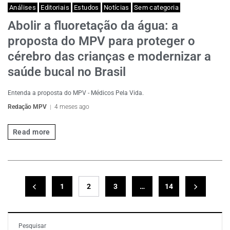
Análises
Editoriais
Estudos
Notícias
Sem categoria
Abolir a fluoretação da água: a
proposta do MPV para proteger o
cérebro das crianças e modernizar a
saúde bucal no Brasil
Entenda a proposta do MPV - Médicos Pela Vida.
Redação MPV
4 meses ago
Read more
1
2
3
…
14
Pesquisar