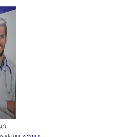
ÃO)
assada que
zerou o