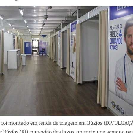
 foi montado em tenda de triagem em Búzios (DIVULGAÇ
e Búzios (RJ), na região dos lagos, anunciou na semana p