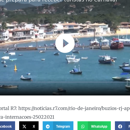
tal R7: https://noticias.r7.com/rio-de-janeiro/buzios-rj-
ra-internacoes-25022021
acebook
X
Telegram
WhatsApp