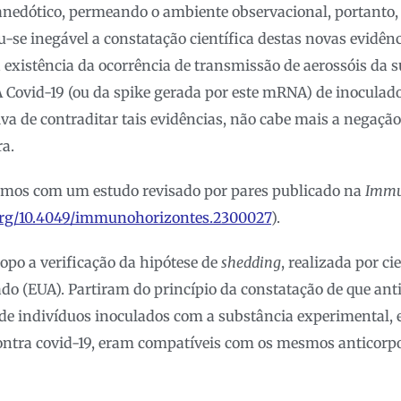
anedótico, permeando o ambiente observacional, portanto, 
-se inegável a constatação científica destas novas evidênc
xistência da ocorrência de transmissão de aerossóis da 
Covid-19 (ou da spike gerada por este mRNA) de inoculado
va de contraditar tais evidências, não cabe mais a negaçã
ra.
tamos com um estudo revisado por pares publicado na
Immu
.org/10.4049/immunohorizontes.2300027
).
opo a verificação da hipótese de
shedding
, realizada por ci
do (EUA). Partiram do princípio da constatação de que ant
 de indivíduos inoculados com a substância experimental,
ontra covid-19, eram compatíveis com os mesmos anticorp