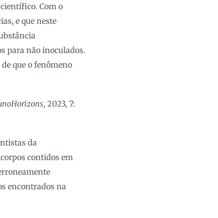
científico. Com o
ias, e que neste
substância
s para não inoculados.
o de que o fenômeno
noHorizons
, 2023, 7:
entistas da
icorpos contidos em
 erroneamente
os encontrados na