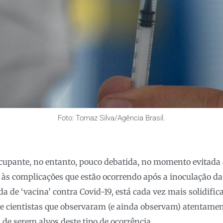
Foto: Tomaz Silva/Agência Brasil.
ocupante, no entanto, pouco debatida, no momento evitada
 às complicações que estão ocorrendo após a inoculação da 
de ‘vacina’ contra Covid-19, está cada vez mais solidific
 e cientistas que observaram (e ainda observam) atentamen
de serem alvos deste tipo de ocorrência.