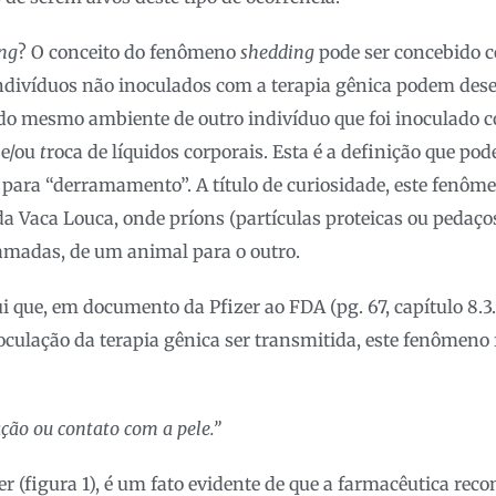
ng
? O conceito do fenômeno
shedding
pode ser concebido 
ndivíduos não inoculados com a terapia gênica podem des
 do mesmo ambiente de outro indivíduo que foi inoculado c
 e/ou
t
roca de líquidos corporais. Esta é a definição que pod
a para “derramamento”. A título de curiosidade, este fenôm
a Vaca Louca, onde príons (partículas proteicas ou pedaços
ramadas, de um animal para o outro.
i que, em documento da Pfizer ao FDA (pg. 67, capítulo 8.3.
oculação da terapia gênica ser transmitida, este fenômeno f
ação ou contato com a pele.”
er (figura 1), é um fato evidente de que a farmacêutica re