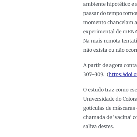
ambiente hipotético e 
passar do tempo tornou
momento chancelam a e
experimental de mRNA 
Na mais remota tentati
não exista ou não ocor
A partir de agora con
307–309. (
https://doi
O estudo traz como esc
Universidade do Colora
gotículas de máscaras
chamada de ‘vacina’ c
saliva destes.