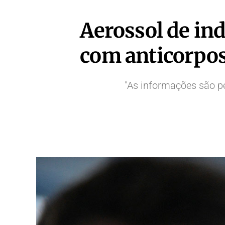
Aerossol de in
com anticorpos
"As informações são pe