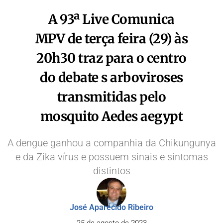
A 93ª Live Comunica
MPV de terça feira (29) às
20h30 traz para o centro
do debate s arboviroses
transmitidas pelo
mosquito Aedes aegypt
A dengue ganhou a companhia da Chikungunya
e da Zika vírus e possuem sinais e sintomas
distintos
José Aparecido Ribeiro