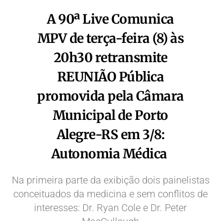
A 90ª Live Comunica
MPV de terça-feira (8) às
20h30 retransmite
REUNIÃO Pública
promovida pela Câmara
Municipal de Porto
Alegre-RS em 3/8:
Autonomia Médica
Na primeira parte da exibição dois painelistas
conceituados da medicina e sem conflitos de
interesses: Dr. Ryan Cole e Dr. Peter