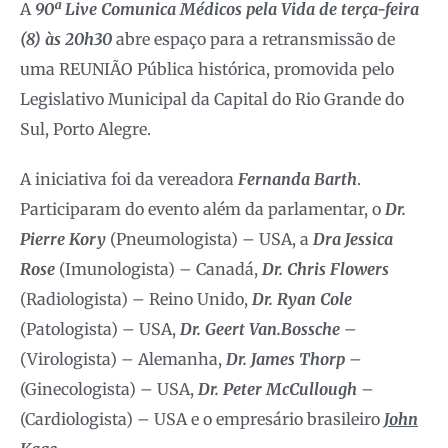
A
90ª Live Comunica Médicos pela Vida de terça-feira
(8) às 20h30
abre espaço para a retransmissão de
uma REUNIÃO Pública histórica, promovida pelo
Legislativo Municipal da Capital do Rio Grande do
Sul, Porto Alegre.
A iniciativa foi da vereadora
Fernanda Barth
.
Participaram do evento além da parlamentar, o
Dr.
Pierre Kory
(Pneumologista) – USA, a
Dra Jessica
Rose
(Imunologista) – Canadá,
Dr. Chris Flowers
(Radiologista) – Reino Unido,
Dr. Ryan Cole
(Patologista) – USA,
Dr. Geert Van.Bossche
–
(Virologista) – Alemanha,
Dr. James Thorp
–
(Ginecologista) – USA,
Dr. Peter McCullough
–
(Cardiologista) – USA e o empresário brasileiro
John