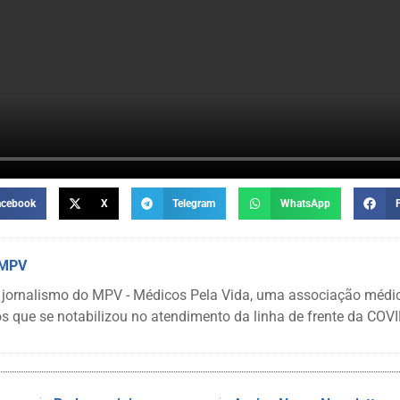
acebook
X
Telegram
WhatsApp
 MPV
 jornalismo do MPV - Médicos Pela Vida, uma associação médi
s que se notabilizou no atendimento da linha de frente da COVI