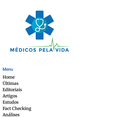
Menu
Home
Últimas
Editoriais
Artigos
Estudos
Fact Checking
Análises